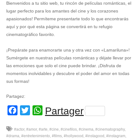
Bienvenidos a tu sitio web, tu rincón de películas románticas, el
lugar perfecto para los amantes del cine y los corazones
apasionados! Permíteme presentarte todo lo que encontrarás
aquí y por qué esta página se convertirá en tu refugio
cinematográfico favorito.
¡Prepárate para enamorarte una y otra vez con «Lamariluna»!
Sumérgete en nuestras películas románticas y déjate llevar por
las emociones que solo el cine puede brindar. ¡Disfruta de
momentos inolvidables y descubre el poder del amor en todas
sus formas!
Partagez:
Facebook
Twitter
WhatsApp
Partager
#actor
#amor
#arte
#cine
#cinefilos
#cinema
#cinematography
#drama
#entretenimiento
#films
#hollywood
#instagood
#instagram