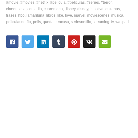
#movie
#movies
#netflix
#pelicula
#peliculas
#series
#terror
cineencasa
comedia
cuarentena
disney
disneyplus
dvd
estrenos
frases
hbo
lamariluna
libros
like
love
marvel
moviescenes
musica
peliculasnetflix
pelis
quedateencasa
seriesnetflix
streaming
tv
wattpad