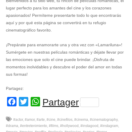
Bienvenidos a tu sitio web, tu rincón de películas románticas, el
lugar perfecto para los amantes del cine y los corazones
apasionados! Permíteme presentarte todo lo que encontrarás
aquí y por qué esta página se convertirá en tu refugio
cinematográfico favorito.
¡Prepárate para enamorarte una y otra vez con «Lamariluna»!
Sumérgete en nuestras películas románticas y déjate llevar por
las emociones que solo el cine puede brindar. ¡Disfruta de
momentos inolvidables y descubre el poder del amor en todas
sus formas!
Partagez:
Facebook
Twitter
WhatsApp
Partager
#actor
#amor
#arte
#cine
#cinefilos
#cinema
#cinematography
#drama
#entretenimiento
#films
#hollywood
#instagood
#instagram
#movie
#movies
#netflix
#pelicula
#peliculas
#series
#terror