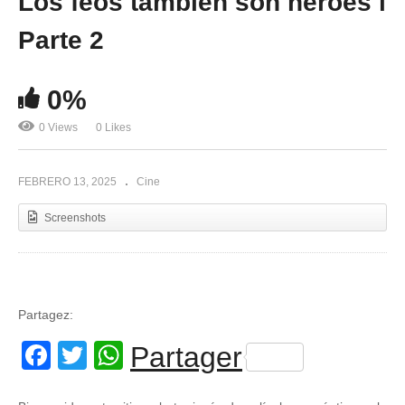
Los feos también son héroes l
Parte 2
0%
0 Views
0 Likes
FEBRERO 13, 2025
Cine
Screenshots
Partagez:
Facebook
Twitter
WhatsApp
Partager