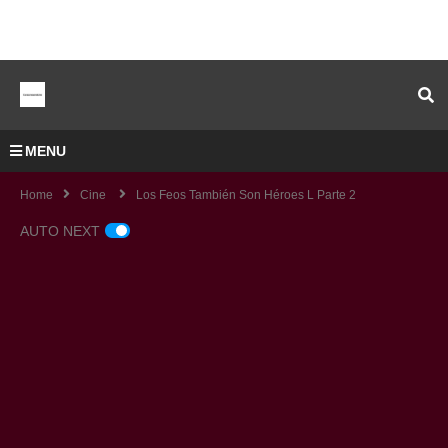
MENU
Home
Cine
Los Feos También Son Héroes L Parte 2
AUTO NEXT