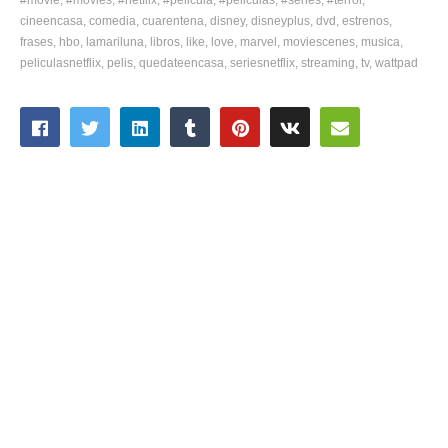
cineencasa
comedia
cuarentena
disney
disneyplus
dvd
estrenos
frases
hbo
lamariluna
libros
like
love
marvel
moviescenes
musica
peliculasnetflix
pelis
quedateencasa
seriesnetflix
streaming
tv
wattpad