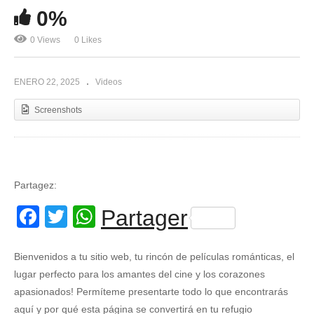
0%
0 Views
0 Likes
ENERO 22, 2025
Videos
Screenshots
Partagez:
Facebook
Twitter
WhatsApp
Partager
Bienvenidos a tu sitio web, tu rincón de películas románticas, el
lugar perfecto para los amantes del cine y los corazones
apasionados! Permíteme presentarte todo lo que encontrarás
aquí y por qué esta página se convertirá en tu refugio