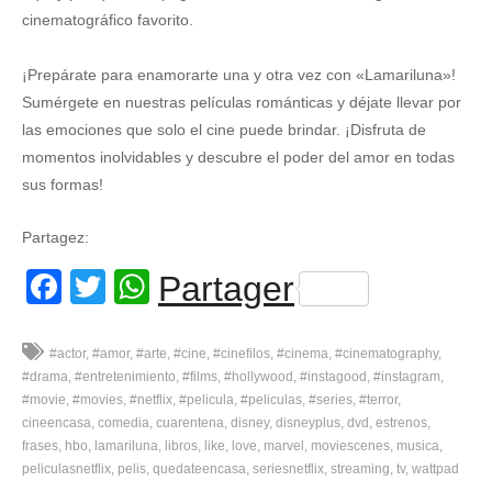
cinematográfico favorito.
¡Prepárate para enamorarte una y otra vez con «Lamariluna»!
Sumérgete en nuestras películas románticas y déjate llevar por
las emociones que solo el cine puede brindar. ¡Disfruta de
momentos inolvidables y descubre el poder del amor en todas
sus formas!
Partagez:
Facebook
Twitter
WhatsApp
Partager
#actor
#amor
#arte
#cine
#cinefilos
#cinema
#cinematography
#drama
#entretenimiento
#films
#hollywood
#instagood
#instagram
#movie
#movies
#netflix
#pelicula
#peliculas
#series
#terror
cineencasa
comedia
cuarentena
disney
disneyplus
dvd
estrenos
frases
hbo
lamariluna
libros
like
love
marvel
moviescenes
musica
peliculasnetflix
pelis
quedateencasa
seriesnetflix
streaming
tv
wattpad