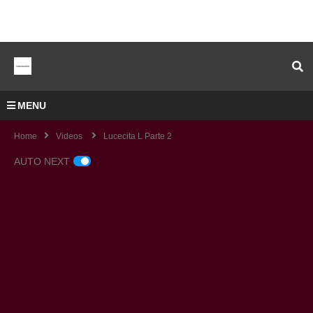
MENU
Home
Videos
Lucecita L Parte 2
AUTO NEXT