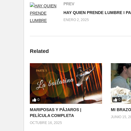
PREV
ENERO 2, 2025
Related
0
0
MARIPOSAS Y PÁJAROS |
MI BRAZO
PELÍCULA COMPLETA
JUNIO 15, 2
OCTUBRE 16, 2025