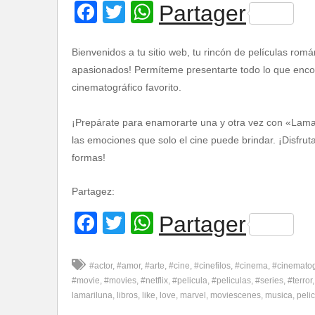
Facebook
Twitter
WhatsApp
Partager
Bienvenidos a tu sitio web, tu rincón de películas romá
apasionados! Permíteme presentarte todo lo que encont
cinematográfico favorito.
¡Prepárate para enamorarte una y otra vez con «Lamar
las emociones que solo el cine puede brindar. ¡Disfru
formas!
Partagez:
Facebook
Twitter
WhatsApp
Partager
#actor
#amor
#arte
#cine
#cinefilos
#cinema
#cinemato
#movie
#movies
#netflix
#pelicula
#peliculas
#series
#terror
lamariluna
libros
like
love
marvel
moviescenes
musica
pelic