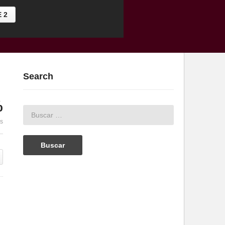
 2
Search
%
es