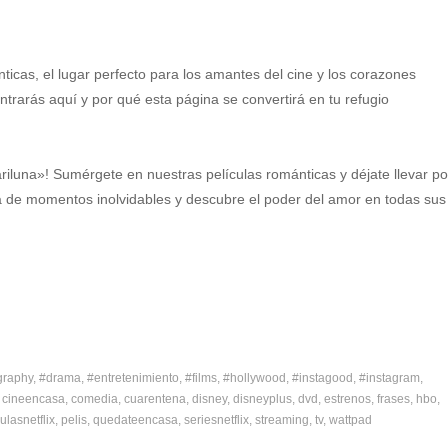
nticas, el lugar perfecto para los amantes del cine y los corazones
rarás aquí y por qué esta página se convertirá en tu refugio
iluna»! Sumérgete en nuestras películas románticas y déjate llevar po
ta de momentos inolvidables y descubre el poder del amor en todas sus
graphy
#drama
#entretenimiento
#films
#hollywood
#instagood
#instagram
cineencasa
comedia
cuarentena
disney
disneyplus
dvd
estrenos
frases
hbo
ulasnetflix
pelis
quedateencasa
seriesnetflix
streaming
tv
wattpad