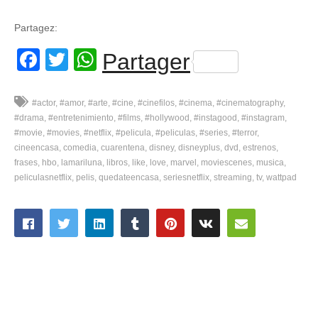
Partagez:
Facebook
Twitter
WhatsApp
Partager
#actor
#amor
#arte
#cine
#cinefilos
#cinema
#cinematography
#drama
#entretenimiento
#films
#hollywood
#instagood
#instagram
#movie
#movies
#netflix
#pelicula
#peliculas
#series
#terror
cineencasa
comedia
cuarentena
disney
disneyplus
dvd
estrenos
frases
hbo
lamariluna
libros
like
love
marvel
moviescenes
musica
peliculasnetflix
pelis
quedateencasa
seriesnetflix
streaming
tv
wattpad