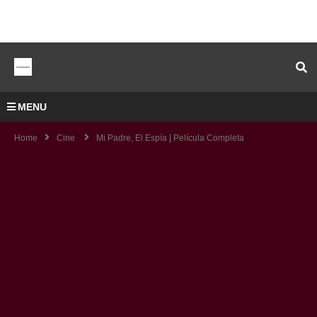
MENU
Home
Cine
Mi Padre, El Espía | Película Completa