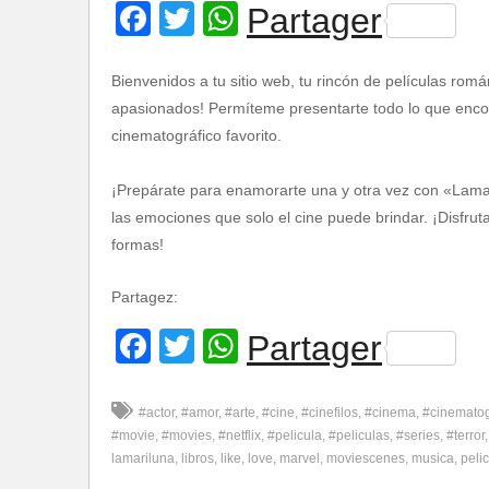
Facebook
Twitter
WhatsApp
Partager
Bienvenidos a tu sitio web, tu rincón de películas romá
apasionados! Permíteme presentarte todo lo que encont
cinematográfico favorito.
¡Prepárate para enamorarte una y otra vez con «Lamar
las emociones que solo el cine puede brindar. ¡Disfru
formas!
Partagez:
Facebook
Twitter
WhatsApp
Partager
#actor
#amor
#arte
#cine
#cinefilos
#cinema
#cinemato
#movie
#movies
#netflix
#pelicula
#peliculas
#series
#terror
lamariluna
libros
like
love
marvel
moviescenes
musica
pelic