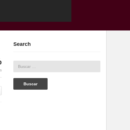
Search
%
es