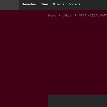
Revistas
Cine
Música
Videos
Home
Videos
MI PRINCESA L PAR