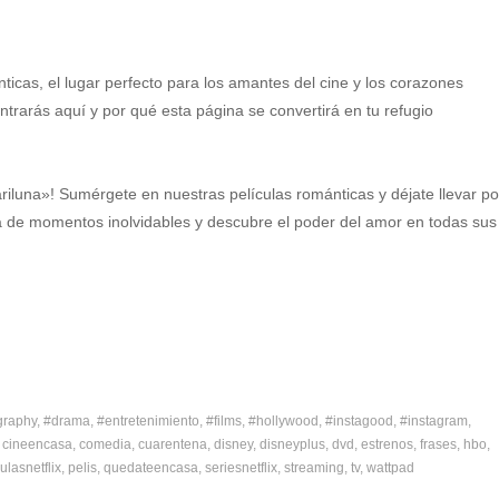
nticas, el lugar perfecto para los amantes del cine y los corazones
rarás aquí y por qué esta página se convertirá en tu refugio
iluna»! Sumérgete en nuestras películas románticas y déjate llevar po
ta de momentos inolvidables y descubre el poder del amor en todas sus
graphy
#drama
#entretenimiento
#films
#hollywood
#instagood
#instagram
cineencasa
comedia
cuarentena
disney
disneyplus
dvd
estrenos
frases
hbo
ulasnetflix
pelis
quedateencasa
seriesnetflix
streaming
tv
wattpad