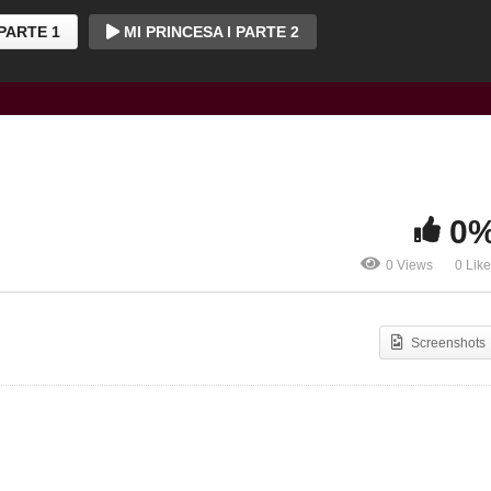
 PARTE 1
MI PRINCESA l PARTE 2
0
0 Views
0 Lik
Screenshots