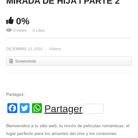
MIRADA DE HIJA l PARTE 2
0%
0 Views
0 Likes
DICIEMBRE 13, 2024
Videos
Screenshots
Partagez:
Facebook
Twitter
WhatsApp
Partager
Bienvenidos a tu sitio web, tu rincón de películas románticas, el
lugar perfecto para los amantes del cine y los corazones