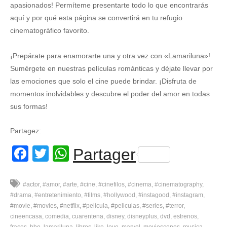
apasionados! Permíteme presentarte todo lo que encontrarás
aquí y por qué esta página se convertirá en tu refugio
cinematográfico favorito.
¡Prepárate para enamorarte una y otra vez con «Lamariluna»!
Sumérgete en nuestras películas románticas y déjate llevar por
las emociones que solo el cine puede brindar. ¡Disfruta de
momentos inolvidables y descubre el poder del amor en todas
sus formas!
Partagez:
Facebook
Twitter
WhatsApp
Partager
#actor
#amor
#arte
#cine
#cinefilos
#cinema
#cinematography
#drama
#entretenimiento
#films
#hollywood
#instagood
#instagram
#movie
#movies
#netflix
#pelicula
#peliculas
#series
#terror
cineencasa
comedia
cuarentena
disney
disneyplus
dvd
estrenos
frases
hbo
lamariluna
libros
like
love
marvel
moviescenes
musica