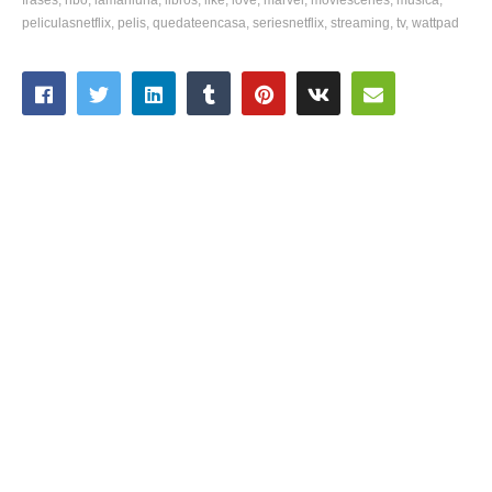
peliculasnetflix
pelis
quedateencasa
seriesnetflix
streaming
tv
wattpad