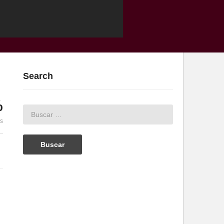
Search
%
es