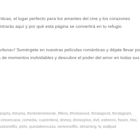
nticas, el lugar perfecto para los amantes del cine y los corazones
rarás aquí y por qué esta página se convertirá en tu refugio
iluna»! Sumérgete en nuestras películas románticas y déjate llevar po
ta de momentos inolvidables y descubre el poder del amor en todas sus
graphy
#drama
#entretenimiento
#films
#hollywood
#instagood
#instagram
cineencasa
comedia
cuarentena
disney
disneyplus
dvd
estrenos
frases
hbo
ulasnetflix
pelis
quedateencasa
seriesnetflix
streaming
tv
wattpad