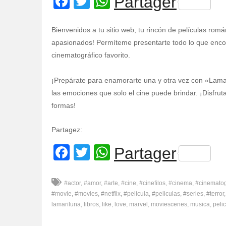
Facebook
Twitter
WhatsApp
Partager
Bienvenidos a tu sitio web, tu rincón de películas romá
apasionados! Permíteme presentarte todo lo que encont
cinematográfico favorito.
¡Prepárate para enamorarte una y otra vez con «Lamar
las emociones que solo el cine puede brindar. ¡Disfru
formas!
Partagez:
Facebook
Twitter
WhatsApp
Partager
#actor
#amor
#arte
#cine
#cinefilos
#cinema
#cinemato
#movie
#movies
#netflix
#pelicula
#peliculas
#series
#terror
lamariluna
libros
like
love
marvel
moviescenes
musica
pelic