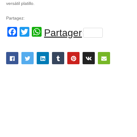
versátil platillo.
Partagez:
Facebook
Twitter
WhatsApp
Partager