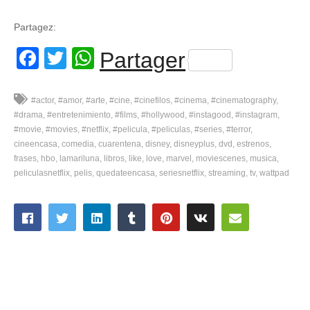
Partagez:
Facebook
Twitter
WhatsApp
Partager
#actor
#amor
#arte
#cine
#cinefilos
#cinema
#cinematography
#drama
#entretenimiento
#films
#hollywood
#instagood
#instagram
#movie
#movies
#netflix
#pelicula
#peliculas
#series
#terror
cineencasa
comedia
cuarentena
disney
disneyplus
dvd
estrenos
frases
hbo
lamariluna
libros
like
love
marvel
moviescenes
musica
peliculasnetflix
pelis
quedateencasa
seriesnetflix
streaming
tv
wattpad