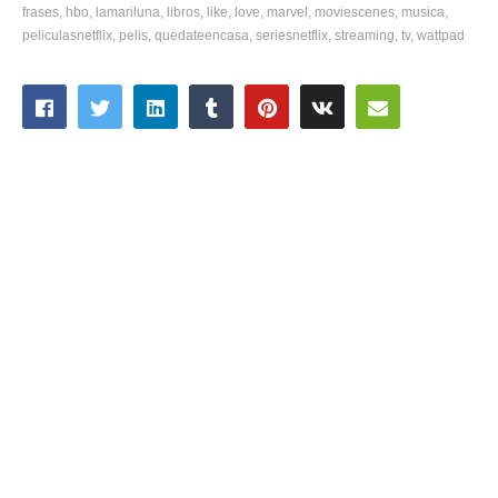
frases
hbo
lamariluna
libros
like
love
marvel
moviescenes
musica
peliculasnetflix
pelis
quedateencasa
seriesnetflix
streaming
tv
wattpad