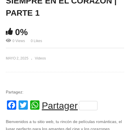
SIEMPRE EN EL CORAZON |
PARTE 1
0%
0 Views
0 Likes
MAYO 2, 2025
Videos
Partagez:
Facebook
Twitter
WhatsApp
Partager
Bienvenidos a tu sitio web, tu rincón de películas románticas, el
lugar perfecto para los amantes del cine y los corazones