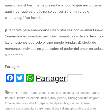
apasionados! Permíteme presentarte todo lo que encontrarás
aquí y por qué esta página se convertirá en tu refugio
cinematográfico favorito.
¡Prepárate para enamorarte una y otra vez con «Lamariluna»!
Sumérgete en nuestras películas románticas y déjate llevar por
las emociones que solo el cine puede brindar. ¡Disfruta de
momentos inolvidables y descubre el poder del amor en todas
sus formas!
Partagez:
Facebook
Twitter
WhatsApp
Partager
#actor
#amor
#arte
#cine
#cinefilos
#cinema
#cinematography
#drama
#entretenimiento
#films
#hollywood
#instagood
#instagram
#movie
#movies
#netflix
#pelicula
#peliculas
#series
#terror
cineencasa
comedia
cuarentena
disney
disneyplus
dvd
estrenos