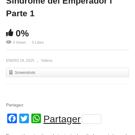
Síndrome del Emperador l
Parte 1
0%
0 Views
0 Likes
ENERO 19, 2025
Videos
Screenshots
Partagez:
Facebook
Twitter
WhatsApp
Partager