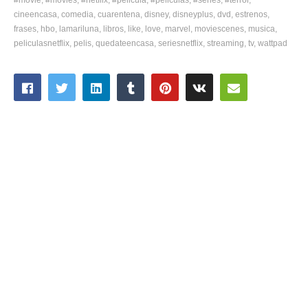
cineencasa
comedia
cuarentena
disney
disneyplus
dvd
estrenos
frases
hbo
lamariluna
libros
like
love
marvel
moviescenes
musica
peliculasnetflix
pelis
quedateencasa
seriesnetflix
streaming
tv
wattpad