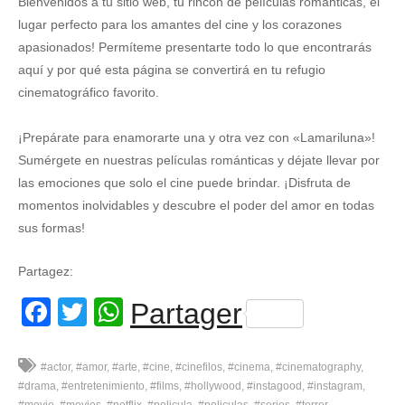
Bienvenidos a tu sitio web, tu rincón de películas románticas, el
lugar perfecto para los amantes del cine y los corazones
apasionados! Permíteme presentarte todo lo que encontrarás
aquí y por qué esta página se convertirá en tu refugio
cinematográfico favorito.
¡Prepárate para enamorarte una y otra vez con «Lamariluna»!
Sumérgete en nuestras películas románticas y déjate llevar por
las emociones que solo el cine puede brindar. ¡Disfruta de
momentos inolvidables y descubre el poder del amor en todas
sus formas!
Partagez:
Facebook
Twitter
WhatsApp
Partager
#actor
#amor
#arte
#cine
#cinefilos
#cinema
#cinematography
#drama
#entretenimiento
#films
#hollywood
#instagood
#instagram
#movie
#movies
#netflix
#pelicula
#peliculas
#series
#terror