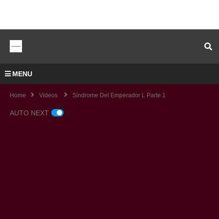
MENU
Home
Videos
Síndrome Del Emperador L Parte 1
AUTO NEXT