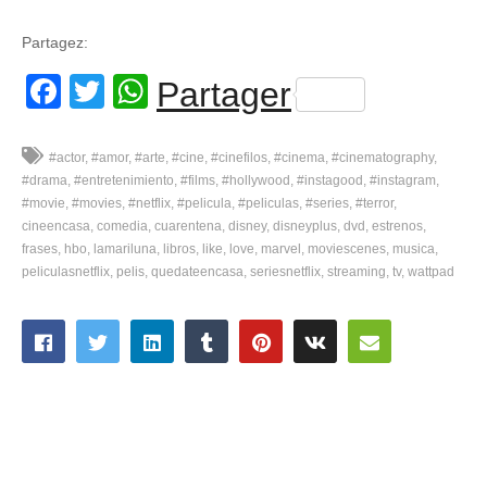
Partagez:
Facebook
Twitter
WhatsApp
Partager
#actor
#amor
#arte
#cine
#cinefilos
#cinema
#cinematography
#drama
#entretenimiento
#films
#hollywood
#instagood
#instagram
#movie
#movies
#netflix
#pelicula
#peliculas
#series
#terror
cineencasa
comedia
cuarentena
disney
disneyplus
dvd
estrenos
frases
hbo
lamariluna
libros
like
love
marvel
moviescenes
musica
peliculasnetflix
pelis
quedateencasa
seriesnetflix
streaming
tv
wattpad