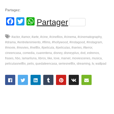
Partagez:
Facebook
Twitter
WhatsApp
Partager
#actor
#amor
#arte
#cine
#cinefilos
#cinema
#cinematography
#drama
#entretenimiento
#films
#hollywood
#instagood
#instagram
#movie
#movies
#netflix
#pelicula
#peliculas
#series
#terror
cineencasa
comedia
cuarentena
disney
disneyplus
dvd
estrenos
frases
hbo
lamariluna
libros
like
love
marvel
moviescenes
musica
peliculasnetflix
pelis
quedateencasa
seriesnetflix
streaming
tv
wattpad