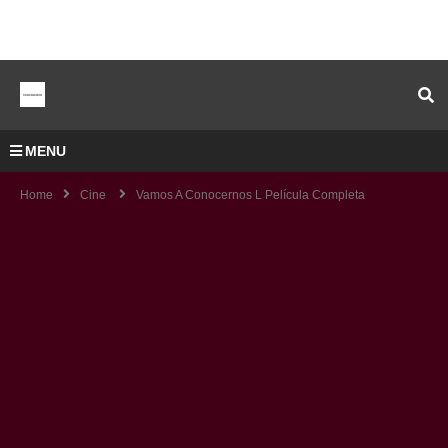
MENU
Home
Cine
Vamos A Conocernos L Película Completa