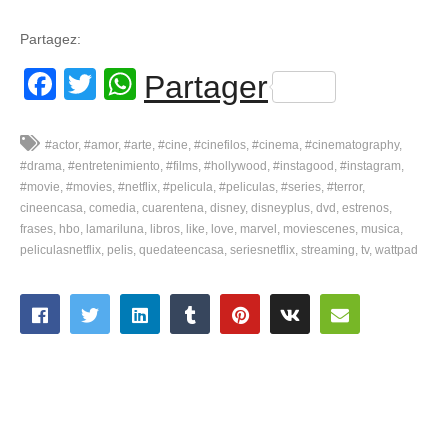
Partagez:
Facebook
Twitter
WhatsApp
Partager
#actor
#amor
#arte
#cine
#cinefilos
#cinema
#cinematography
#drama
#entretenimiento
#films
#hollywood
#instagood
#instagram
#movie
#movies
#netflix
#pelicula
#peliculas
#series
#terror
cineencasa
comedia
cuarentena
disney
disneyplus
dvd
estrenos
frases
hbo
lamariluna
libros
like
love
marvel
moviescenes
musica
peliculasnetflix
pelis
quedateencasa
seriesnetflix
streaming
tv
wattpad