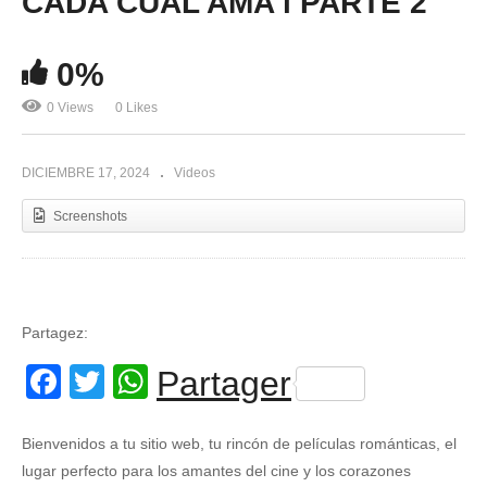
CADA CUAL AMA l PARTE 2
0%
0 Views
0 Likes
DICIEMBRE 17, 2024
Videos
Screenshots
Partagez:
Facebook
Twitter
WhatsApp
Partager
Bienvenidos a tu sitio web, tu rincón de películas románticas, el
lugar perfecto para los amantes del cine y los corazones