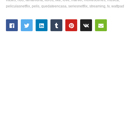
peliculasnetflix
pelis
quedateencasa
seriesnetflix
streaming
tv
wattpad