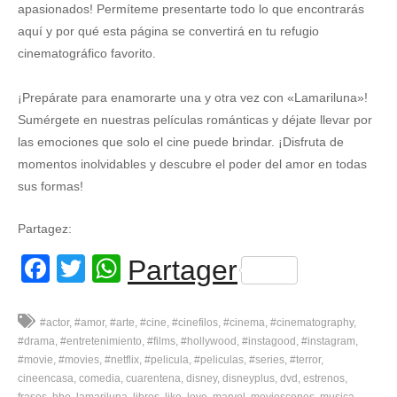
apasionados! Permíteme presentarte todo lo que encontrarás
aquí y por qué esta página se convertirá en tu refugio
cinematográfico favorito.
¡Prepárate para enamorarte una y otra vez con «Lamariluna»!
Sumérgete en nuestras películas románticas y déjate llevar por
las emociones que solo el cine puede brindar. ¡Disfruta de
momentos inolvidables y descubre el poder del amor en todas
sus formas!
Partagez:
Facebook
Twitter
WhatsApp
Partager
#actor
#amor
#arte
#cine
#cinefilos
#cinema
#cinematography
#drama
#entretenimiento
#films
#hollywood
#instagood
#instagram
#movie
#movies
#netflix
#pelicula
#peliculas
#series
#terror
cineencasa
comedia
cuarentena
disney
disneyplus
dvd
estrenos
frases
hbo
lamariluna
libros
like
love
marvel
moviescenes
musica