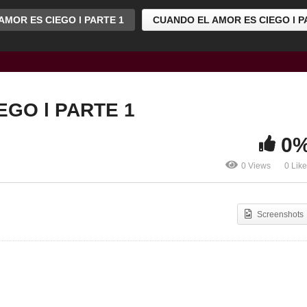
MOR ES CIEGO l PARTE 1
CUANDO EL AMOR ES CIEGO l P
GO l PARTE 1
0
0 Views
0 Lik
Screenshots