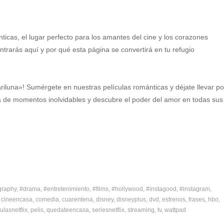
nticas, el lugar perfecto para los amantes del cine y los corazones
rarás aquí y por qué esta página se convertirá en tu refugio
iluna»! Sumérgete en nuestras películas románticas y déjate llevar po
ta de momentos inolvidables y descubre el poder del amor en todas sus
graphy
#drama
#entretenimiento
#films
#hollywood
#instagood
#instagram
cineencasa
comedia
cuarentena
disney
disneyplus
dvd
estrenos
frases
hbo
ulasnetflix
pelis
quedateencasa
seriesnetflix
streaming
tv
wattpad