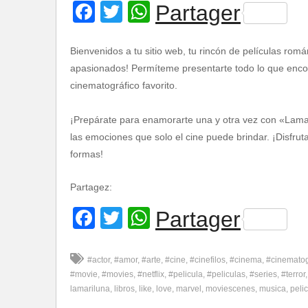
Facebook
Twitter
WhatsApp
Partager
Bienvenidos a tu sitio web, tu rincón de películas romá
apasionados! Permíteme presentarte todo lo que encont
cinematográfico favorito.
¡Prepárate para enamorarte una y otra vez con «Lamar
las emociones que solo el cine puede brindar. ¡Disfru
formas!
Partagez:
Facebook
Twitter
WhatsApp
Partager
#actor
#amor
#arte
#cine
#cinefilos
#cinema
#cinemato
#movie
#movies
#netflix
#pelicula
#peliculas
#series
#terror
lamariluna
libros
like
love
marvel
moviescenes
musica
pelic