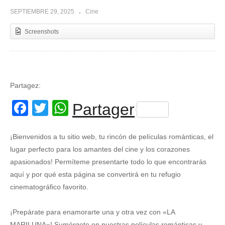
SEPTIEMBRE 29, 2025
Cine
Screenshots
Partagez:
Facebook
Twitter
WhatsApp
Partager
¡Bienvenidos a tu sitio web, tu rincón de películas románticas, el
lugar perfecto para los amantes del cine y los corazones
apasionados! Permíteme presentarte todo lo que encontrarás
aquí y por qué esta página se convertirá en tu refugio
cinematográfico favorito.
¡Prepárate para enamorarte una y otra vez con «LA
MARILUNA»! Sumérgete en nuestras películas románticas y