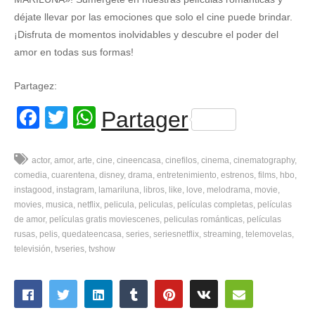
déjate llevar por las emociones que solo el cine puede brindar.
¡Disfruta de momentos inolvidables y descubre el poder del
amor en todas sus formas!
Partagez:
Facebook
Twitter
WhatsApp
Partager
actor
amor
arte
cine
cineencasa
cinefilos
cinema
cinematography
comedia
cuarentena
disney
drama
entretenimiento
estrenos
films
hbo
instagood
instagram
lamariluna
libros
like
love
melodrama
movie
movies
musica
netflix
pelicula
peliculas
películas completas
películas
de amor
películas gratis moviescenes
peliculas románticas
películas
rusas
pelis
quedateencasa
series
seriesnetflix
streaming
telemovelas
televisión
tvseries
tvshow