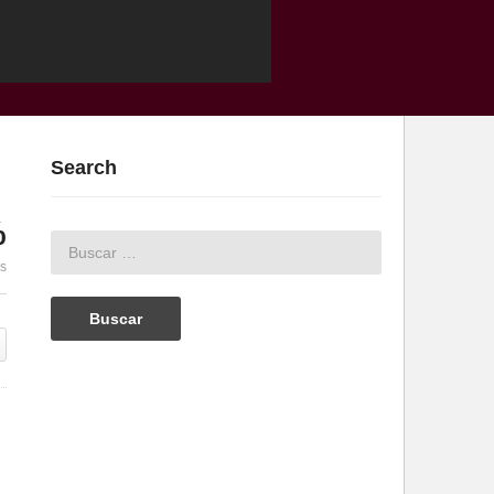
Search
%
es