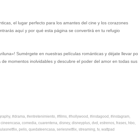
nticas, el lugar perfecto para los amantes del cine y los corazones
rarás aquí y por qué esta página se convertirá en tu refugio
iluna»! Sumérgete en nuestras películas románticas y déjate llevar po
ta de momentos inolvidables y descubre el poder del amor en todas sus
graphy
#drama
#entretenimiento
#films
#hollywood
#instagood
#instagram
cineencasa
comedia
cuarentena
disney
disneyplus
dvd
estrenos
frases
hbo
ulasnetflix
pelis
quedateencasa
seriesnetflix
streaming
tv
wattpad