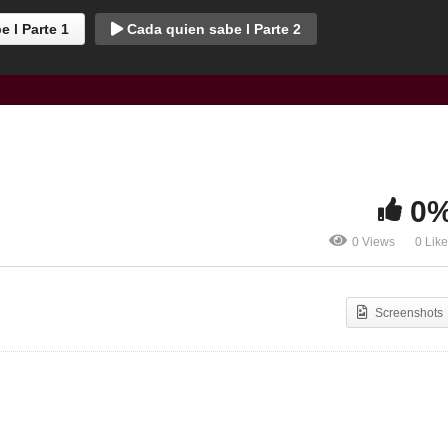
 l Parte 1
Cada quien sabe l Parte 2
0
0 Views
0 Lik
Screenshots