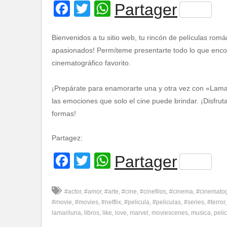
Facebook
Twitter
WhatsApp
Partager
Bienvenidos a tu sitio web, tu rincón de películas romá
apasionados! Permíteme presentarte todo lo que encont
cinematográfico favorito.
¡Prepárate para enamorarte una y otra vez con «Lamar
las emociones que solo el cine puede brindar. ¡Disfru
formas!
Partagez:
Facebook
Twitter
WhatsApp
Partager
#actor
#amor
#arte
#cine
#cinefilos
#cinema
#cinemato
#movie
#movies
#netflix
#pelicula
#peliculas
#series
#terror
lamariluna
libros
like
love
marvel
moviescenes
musica
pelic