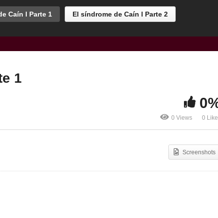
e Caín l Parte 1
El síndrome de Caín l Parte 2
te 1
0
0 Views
0 Lik
Screenshots