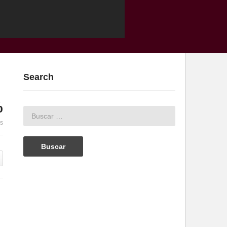
Search
%
es