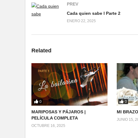
PREV
Cada quien sabe l Parte 2
ENERO 22, 2025
Related
0
0
MARIPOSAS Y PÁJAROS |
MI BRAZO
PELÍCULA COMPLETA
JUNIO 15, 2
OCTUBRE 16, 2025