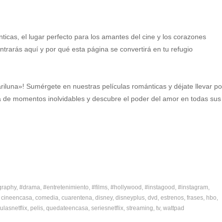
nticas, el lugar perfecto para los amantes del cine y los corazones
rarás aquí y por qué esta página se convertirá en tu refugio
iluna»! Sumérgete en nuestras películas románticas y déjate llevar po
ta de momentos inolvidables y descubre el poder del amor en todas sus
graphy
#drama
#entretenimiento
#films
#hollywood
#instagood
#instagram
cineencasa
comedia
cuarentena
disney
disneyplus
dvd
estrenos
frases
hbo
ulasnetflix
pelis
quedateencasa
seriesnetflix
streaming
tv
wattpad