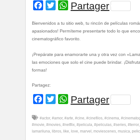
Facebook
Twitter
WhatsApp
Partager
Bienvenidos a tu sitio web, tu rincón de películas romá
apasionados! Permíteme presentarte todo lo que encont
cinematográfico favorito.
¡Prepárate para enamorarte una y otra vez con «Lamar
las emociones que solo el cine puede brindar. ¡Disfru
formas!
Partagez:
Facebook
Twitter
WhatsApp
Partager
#actor
#amor
#arte
#cine
#cinefilos
#cinema
#cinemato
#movie
#movies
#netflix
#pelicula
#peliculas
#series
#terror
lamariluna
libros
like
love
marvel
moviescenes
musica
pelic