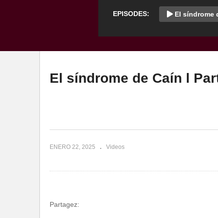
EPISODES:
El síndrome d
El síndrome de Caín l Par
ENERO 22, 2025
Videos
Partagez: