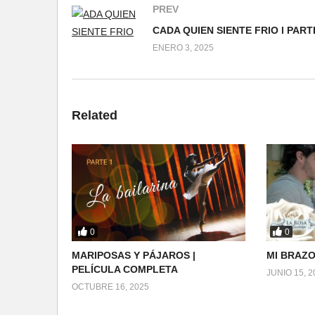
PREV
CADA QUIEN SIENTE FRIO l PART
ENERO 3, 2025
Related
0
0
MARIPOSAS Y PÁJAROS |
MI BRAZO
PELÍCULA COMPLETA
JUNIO 15, 2
OCTUBRE 16, 2025