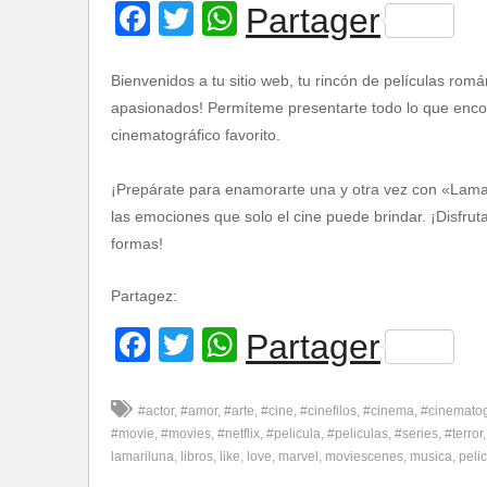
Facebook
Twitter
WhatsApp
Partager
Bienvenidos a tu sitio web, tu rincón de películas romá
apasionados! Permíteme presentarte todo lo que encont
cinematográfico favorito.
¡Prepárate para enamorarte una y otra vez con «Lamar
las emociones que solo el cine puede brindar. ¡Disfru
formas!
Partagez:
Facebook
Twitter
WhatsApp
Partager
#actor
#amor
#arte
#cine
#cinefilos
#cinema
#cinemato
#movie
#movies
#netflix
#pelicula
#peliculas
#series
#terror
lamariluna
libros
like
love
marvel
moviescenes
musica
pelic