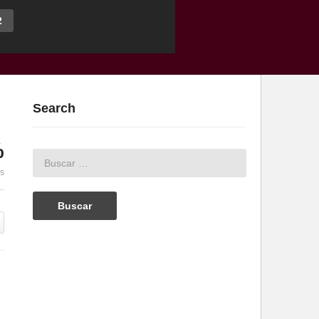
2
Search
%
es