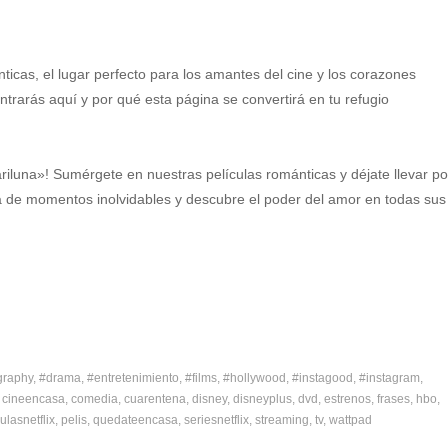
nticas, el lugar perfecto para los amantes del cine y los corazones
rarás aquí y por qué esta página se convertirá en tu refugio
iluna»! Sumérgete en nuestras películas románticas y déjate llevar po
ta de momentos inolvidables y descubre el poder del amor en todas sus
graphy
#drama
#entretenimiento
#films
#hollywood
#instagood
#instagram
cineencasa
comedia
cuarentena
disney
disneyplus
dvd
estrenos
frases
hbo
ulasnetflix
pelis
quedateencasa
seriesnetflix
streaming
tv
wattpad