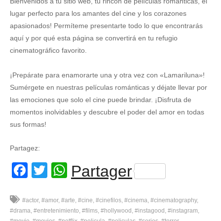
Bienvenidos a tu sitio web, tu rincón de películas románticas, el
lugar perfecto para los amantes del cine y los corazones
apasionados! Permíteme presentarte todo lo que encontrarás
aquí y por qué esta página se convertirá en tu refugio
cinematográfico favorito.
¡Prepárate para enamorarte una y otra vez con «Lamariluna»!
Sumérgete en nuestras películas románticas y déjate llevar por
las emociones que solo el cine puede brindar. ¡Disfruta de
momentos inolvidables y descubre el poder del amor en todas
sus formas!
Partagez:
Facebook
Twitter
WhatsApp
Partager
#actor
#amor
#arte
#cine
#cinefilos
#cinema
#cinematography
#drama
#entretenimiento
#films
#hollywood
#instagood
#instagram
#movie
#movies
#netflix
#pelicula
#peliculas
#series
#terror