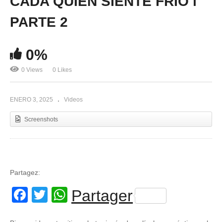
CADA QUIEN SIENTE FRIO l
PARTE 2
0%
0 Views
0 Likes
ENERO 3, 2025
Videos
Screenshots
Partagez:
Facebook
Twitter
WhatsApp
Partager