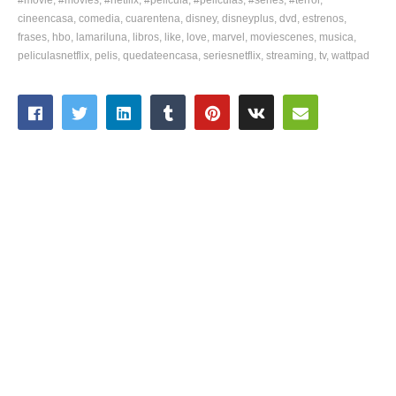
cineencasa
comedia
cuarentena
disney
disneyplus
dvd
estrenos
frases
hbo
lamariluna
libros
like
love
marvel
moviescenes
musica
peliculasnetflix
pelis
quedateencasa
seriesnetflix
streaming
tv
wattpad