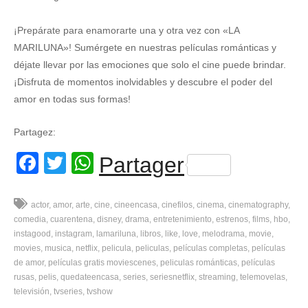
¡Prepárate para enamorarte una y otra vez con «LA
MARILUNA»! Sumérgete en nuestras películas románticas y
déjate llevar por las emociones que solo el cine puede brindar.
¡Disfruta de momentos inolvidables y descubre el poder del
amor en todas sus formas!
Partagez:
Facebook
Twitter
WhatsApp
Partager
actor
amor
arte
cine
cineencasa
cinefilos
cinema
cinematography
comedia
cuarentena
disney
drama
entretenimiento
estrenos
films
hbo
instagood
instagram
lamariluna
libros
like
love
melodrama
movie
movies
musica
netflix
pelicula
peliculas
películas completas
películas
de amor
películas gratis moviescenes
peliculas románticas
películas
rusas
pelis
quedateencasa
series
seriesnetflix
streaming
telemovelas
televisión
tvseries
tvshow