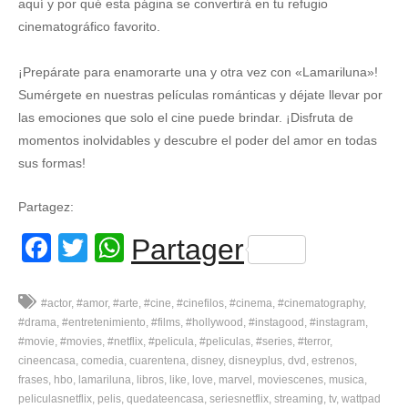
aquí y por qué esta página se convertirá en tu refugio
cinematográfico favorito.
¡Prepárate para enamorarte una y otra vez con «Lamariluna»!
Sumérgete en nuestras películas románticas y déjate llevar por
las emociones que solo el cine puede brindar. ¡Disfruta de
momentos inolvidables y descubre el poder del amor en todas
sus formas!
Partagez:
Facebook
Twitter
WhatsApp
Partager
#actor
#amor
#arte
#cine
#cinefilos
#cinema
#cinematography
#drama
#entretenimiento
#films
#hollywood
#instagood
#instagram
#movie
#movies
#netflix
#pelicula
#peliculas
#series
#terror
cineencasa
comedia
cuarentena
disney
disneyplus
dvd
estrenos
frases
hbo
lamariluna
libros
like
love
marvel
moviescenes
musica
peliculasnetflix
pelis
quedateencasa
seriesnetflix
streaming
tv
wattpad