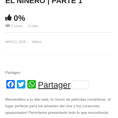
EL NIÑERO | PARTE 1
0%
0 Views
0 Likes
MAYO 2, 2025
Videos
Partagez:
Facebook
Twitter
WhatsApp
Partager
Bienvenidos a tu sitio web, tu rincón de películas románticas, el
lugar perfecto para los amantes del cine y los corazones
apasionados! Permíteme presentarte todo lo que encontrarás