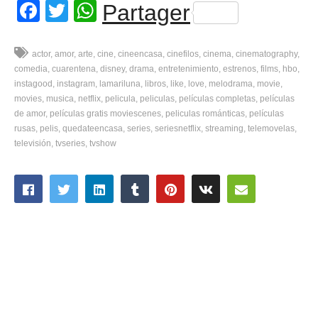
Facebook
Twitter
WhatsApp
Partager
actor
amor
arte
cine
cineencasa
cinefilos
cinema
cinematography
comedia
cuarentena
disney
drama
entretenimiento
estrenos
films
hbo
instagood
instagram
lamariluna
libros
like
love
melodrama
movie
movies
musica
netflix
pelicula
peliculas
películas completas
películas
de amor
películas gratis moviescenes
peliculas románticas
películas
rusas
pelis
quedateencasa
series
seriesnetflix
streaming
telemovelas
televisión
tvseries
tvshow