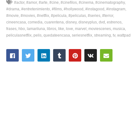
#actor
#amor
#arte
#cine
#cinefilos
#cinema
#cinematography
#drama
#entretenimiento
#films
#hollywood
#instagood
#instagram
#movie
#movies
#netflix
#pelicula
#peliculas
#series
#terror
cineencasa
comedia
cuarentena
disney
disneyplus
dvd
estrenos
frases
hbo
lamariluna
libros
like
love
marvel
moviescenes
musica
peliculasnetflix
pelis
quedateencasa
seriesnetflix
streaming
tv
wattpad