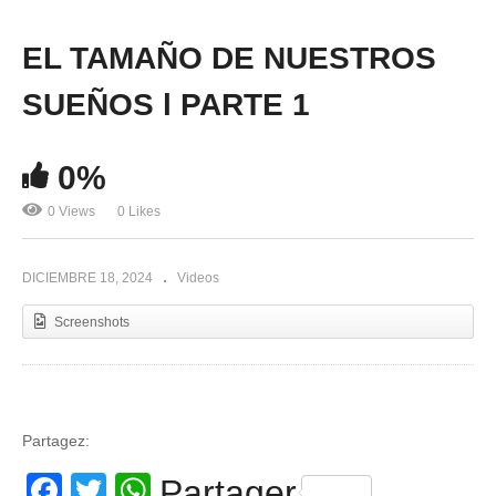
EL TAMAÑO DE NUESTROS
SUEÑOS l PARTE 1
0%
0 Views
0 Likes
DICIEMBRE 18, 2024
Videos
Screenshots
Partagez:
Facebook
Twitter
WhatsApp
Partager