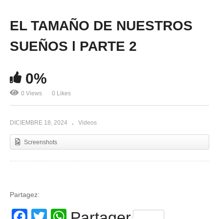
EL TAMAÑO DE NUESTROS
SUEÑOS l PARTE 2
0%
0 Views
0 Likes
DICIEMBRE 18, 2024
Videos
Screenshots
Partagez:
Facebook
Twitter
WhatsApp
Partager