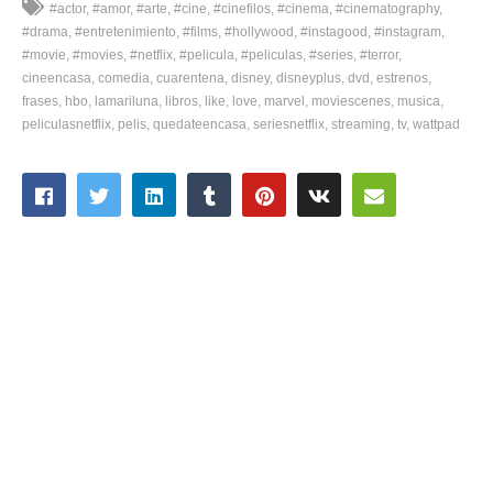
#actor
#amor
#arte
#cine
#cinefilos
#cinema
#cinematography
#drama
#entretenimiento
#films
#hollywood
#instagood
#instagram
#movie
#movies
#netflix
#pelicula
#peliculas
#series
#terror
cineencasa
comedia
cuarentena
disney
disneyplus
dvd
estrenos
frases
hbo
lamariluna
libros
like
love
marvel
moviescenes
musica
peliculasnetflix
pelis
quedateencasa
seriesnetflix
streaming
tv
wattpad