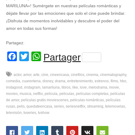
MARILUNA»! Sumérgete en nuestras películas románticas y
déjate llevar por las emociones que solo el cine puede brindar.
¡Disfruta de momentos inolvidables y descubre el poder del
amor en todas sus formas!
Partagez:
Facebook
Twitter
WhatsApp
Partager
actor
amor
arte
cine
cineencasa
cinefilos
cinema
cinematography
comedia
cuarentena
disney
drama
entretenimiento
estrenos
films
hbo
instagood
instagram
lamariluna
libros
like
love
melodrama
movie
movies
musica
netflix
pelicula
peliculas
películas completas
películas
de amor
películas gratis moviescenes
peliculas románticas
películas
rusas
pelis
quedateencasa
series
seriesnetflix
streaming
telemovelas
televisión
tvseries
tvshow