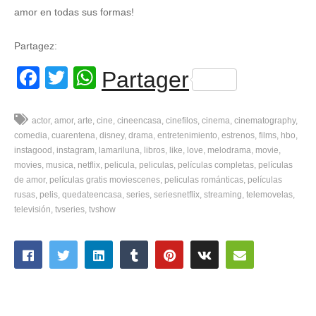
amor en todas sus formas!
Partagez:
Facebook
Twitter
WhatsApp
Partager
actor
amor
arte
cine
cineencasa
cinefilos
cinema
cinematography
comedia
cuarentena
disney
drama
entretenimiento
estrenos
films
hbo
instagood
instagram
lamariluna
libros
like
love
melodrama
movie
movies
musica
netflix
pelicula
peliculas
películas completas
películas
de amor
películas gratis moviescenes
peliculas románticas
películas
rusas
pelis
quedateencasa
series
seriesnetflix
streaming
telemovelas
televisión
tvseries
tvshow