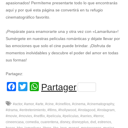
apasionados! Permíteme presentarte todo lo que encontrarás
aquí y por qué esta página se convertirá en tu refugio
cinematográfico favorito.
¡Prepárate para enamorarte una y otra vez con «Lamariluna»!
Sumérgete en nuestras películas románticas y déjate llevar por
las emociones que solo el cine puede brindar. ¡Disfruta de
momentos inolvidables y descubre el poder del amor en todas
sus formas!
Partagez:
Facebook
Twitter
WhatsApp
Partager
#actor
#amor
#arte
#cine
#cinefilos
#cinema
#cinematography
#drama
#entretenimiento
#films
#hollywood
#instagood
#instagram
#movie
#movies
#netflix
#pelicula
#peliculas
#series
#terror
cineencasa
comedia
cuarentena
disney
disneyplus
dvd
estrenos
frases
hbo
lamariluna
libros
like
love
marvel
moviescenes
musica