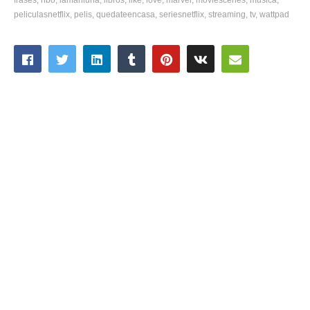
peliculasnetflix
pelis
quedateencasa
seriesnetflix
streaming
tv
wattpad