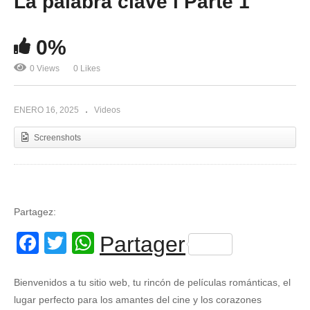
La palabra clave l Parte 1
0%
0 Views
0 Likes
ENERO 16, 2025
Videos
Screenshots
Partagez:
Facebook
Twitter
WhatsApp
Partager
Bienvenidos a tu sitio web, tu rincón de películas románticas, el
lugar perfecto para los amantes del cine y los corazones