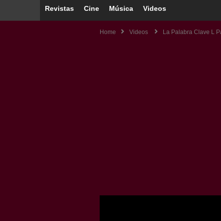
Revistas
Cine
Música
Videos
Home
Videos
La Palabra Clave L P