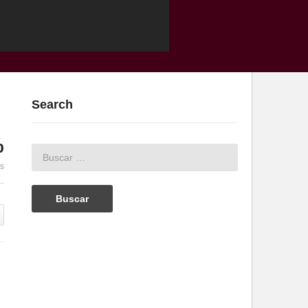
Search
%
es