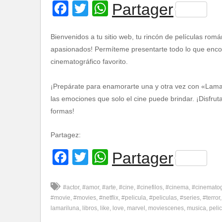
Facebook
Twitter
WhatsApp
Partager
Bienvenidos a tu sitio web, tu rincón de películas romá
apasionados! Permíteme presentarte todo lo que encont
cinematográfico favorito.
¡Prepárate para enamorarte una y otra vez con «Lamar
las emociones que solo el cine puede brindar. ¡Disfru
formas!
Partagez:
Facebook
Twitter
WhatsApp
Partager
#actor
#amor
#arte
#cine
#cinefilos
#cinema
#cinemato
#movie
#movies
#netflix
#pelicula
#peliculas
#series
#terror
lamariluna
libros
like
love
marvel
moviescenes
musica
pelic