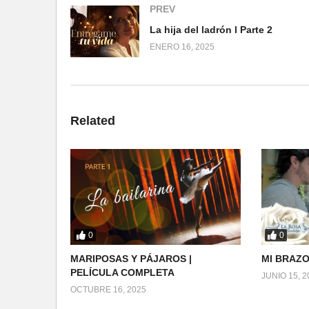
PREV
La hija del ladrón l Parte 2
ENERO 16, 2025
Related
0
0
MARIPOSAS Y PÁJAROS |
MI BRAZO
PELÍCULA COMPLETA
JUNIO 15, 2
OCTUBRE 16, 2025