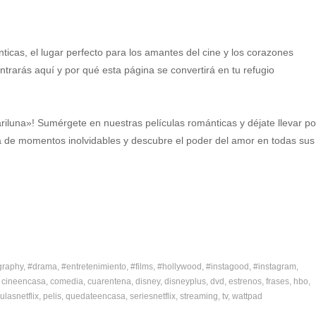
nticas, el lugar perfecto para los amantes del cine y los corazones
rarás aquí y por qué esta página se convertirá en tu refugio
iluna»! Sumérgete en nuestras películas románticas y déjate llevar po
ta de momentos inolvidables y descubre el poder del amor en todas sus
graphy
#drama
#entretenimiento
#films
#hollywood
#instagood
#instagram
cineencasa
comedia
cuarentena
disney
disneyplus
dvd
estrenos
frases
hbo
ulasnetflix
pelis
quedateencasa
seriesnetflix
streaming
tv
wattpad