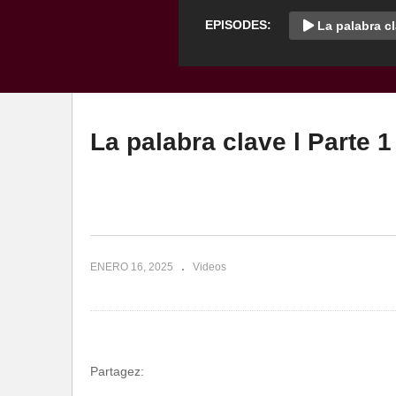
EPISODES:
La palabra cl
La palabra clave l Parte 1
ENERO 16, 2025
Videos
Partagez: