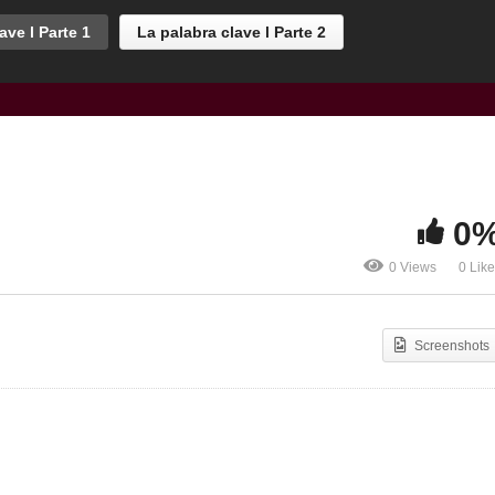
ave l Parte 1
La palabra clave l Parte 2
0
0 Views
0 Lik
Screenshots