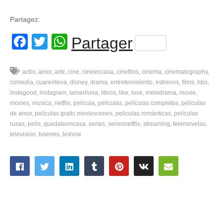
Partagez:
Facebook
Twitter
WhatsApp
Partager
actor
amor
arte
cine
cineencasa
cinefilos
cinema
cinematography
comedia
cuarentena
disney
drama
entretenimiento
estrenos
films
hbo
instagood
instagram
lamariluna
libros
like
love
melodrama
movie
movies
musica
netflix
pelicula
peliculas
películas completas
películas
de amor
películas gratis moviescenes
peliculas románticas
películas
rusas
pelis
quedateencasa
series
seriesnetflix
streaming
telemovelas
televisión
tvseries
tvshow