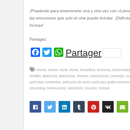
¡Prepárate para enamorarte una y otra vez con «Lamar
las emociones que solo el cine puede brindar. ¡Disfru
formas!
Partagez:
Facebook
Twitter
WhatsApp
Partager
#actor
#amor
#arte
#cine
#cinefilos
#cinema
#cinemato
#netflix
#pelicula
#peliculas
#series
cineencasa
comedia
cu
películas completas
películas de amor
películas gratis movies
streaming
telemovelas
televisión
tvseries
tvshow