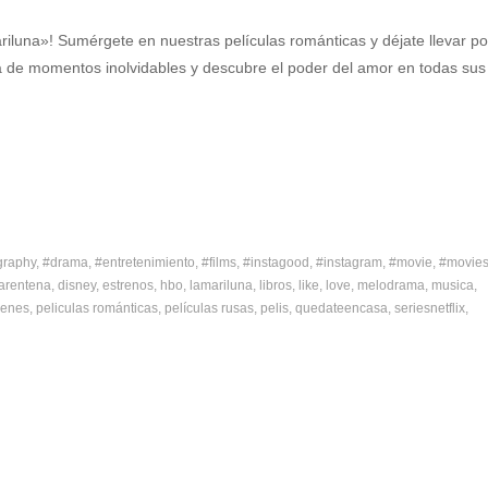
iluna»! Sumérgete en nuestras películas románticas y déjate llevar po
ta de momentos inolvidables y descubre el poder del amor en todas sus
graphy
#drama
#entretenimiento
#films
#instagood
#instagram
#movie
#movie
arentena
disney
estrenos
hbo
lamariluna
libros
like
love
melodrama
musica
cenes
peliculas románticas
películas rusas
pelis
quedateencasa
seriesnetflix