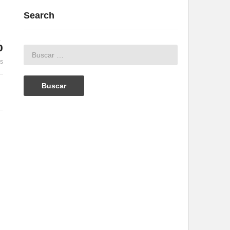
Search
%
es