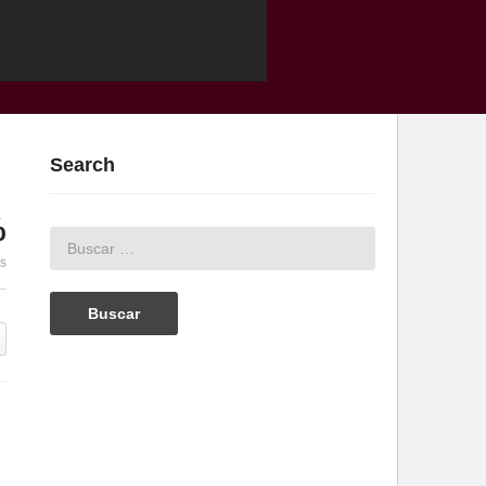
Search
%
es