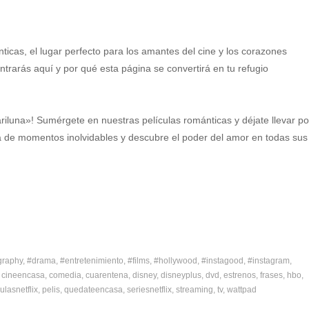
nticas, el lugar perfecto para los amantes del cine y los corazones
rarás aquí y por qué esta página se convertirá en tu refugio
iluna»! Sumérgete en nuestras películas románticas y déjate llevar po
ta de momentos inolvidables y descubre el poder del amor en todas sus
graphy
#drama
#entretenimiento
#films
#hollywood
#instagood
#instagram
cineencasa
comedia
cuarentena
disney
disneyplus
dvd
estrenos
frases
hbo
ulasnetflix
pelis
quedateencasa
seriesnetflix
streaming
tv
wattpad