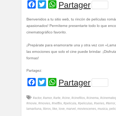
Facebook
Twitter
WhatsApp
Partager
Bienvenidos a tu sitio web, tu rincón de películas romá
apasionados! Permíteme presentarte todo lo que encont
cinematográfico favorito.
¡Prepárate para enamorarte una y otra vez con «Lamar
las emociones que solo el cine puede brindar. ¡Disfru
formas!
Partagez:
Facebook
Twitter
WhatsApp
Partager
#actor
#amor
#arte
#cine
#cinefilos
#cinema
#cinemato
#movie
#movies
#netflix
#pelicula
#peliculas
#series
#terror
lamariluna
libros
like
love
marvel
moviescenes
musica
pelic