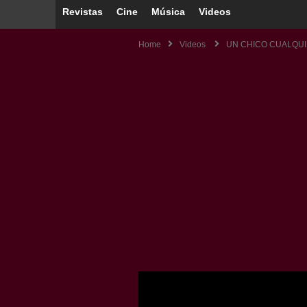
Revistas
Cine
Música
Videos
Home
Videos
UN CHICO CUALQUI