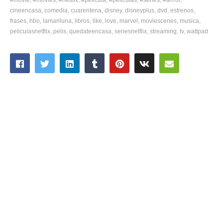
cineencasa
comedia
cuarentena
disney
disneyplus
dvd
estrenos
frases
hbo
lamariluna
libros
like
love
marvel
moviescenes
musica
peliculasnetflix
pelis
quedateencasa
seriesnetflix
streaming
tv
wattpad