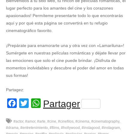
Bienvenidos a tu sitio web, tu rincón de películas románticas, el
lugar perfecto para los amantes del cine y los corazones
apasionados! Permíteme presentarte todo lo que encontrarás
aquí y por qué esta página se convertirá en tu refugio
cinematográfico favorito.
¡Prepárate para enamorarte una y otra vez con «Lamariluna»!
Sumérgete en nuestras películas románticas y déjate llevar por
las emociones que solo el cine puede brindar. ¡Disfruta de
momentos inolvidables y descubre el poder del amor en todas
sus formas!
Partagez:
Facebook
Twitter
WhatsApp
Partager
#actor
#amor
#arte
#cine
#cinefilos
#cinema
#cinematography
#drama
#entretenimiento
#films
#hollywood
#instagood
#instagram
#movie
#movies
#netflix
#pelicula
#peliculas
#series
#terror