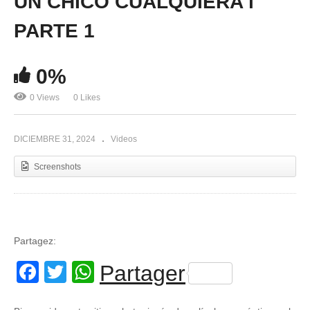
UN CHICO CUALQUIERA l
PARTE 1
0%
0 Views
0 Likes
DICIEMBRE 31, 2024
Videos
Screenshots
Partagez:
Facebook
Twitter
WhatsApp
Partager